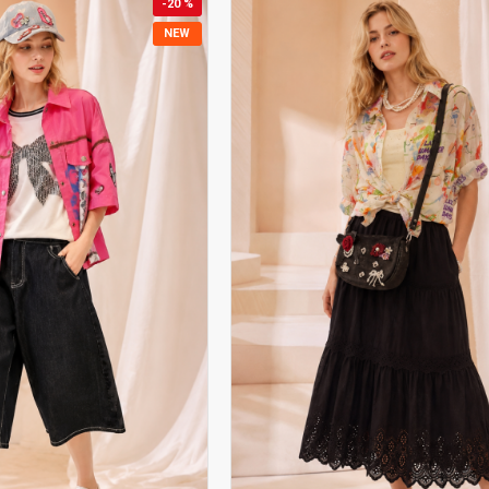
-20 %
NEW