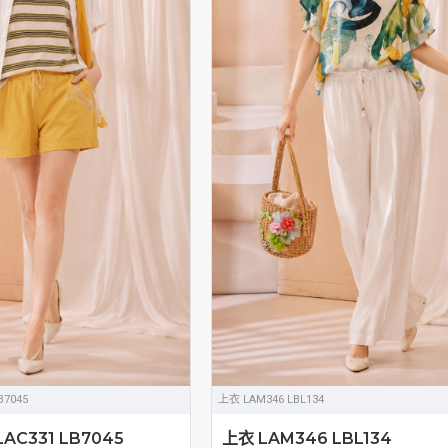
B7045
上衣 LAM346 LBL134
AC331 LB7045
上衣 LAM346 LBL134